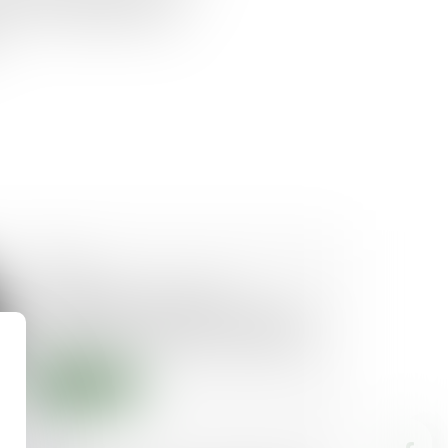
savoir ? La réponse dans cet
25/08/2020
Copropriété : le vice de
construction doit être distingué
du défaut de livraison conforme
Lire la suite