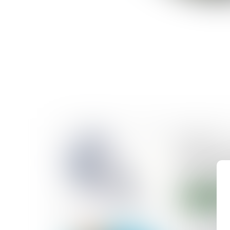
01/09/2020
Restitution
commune : 
pas à prou
Lire la suite