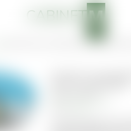
CABINET
EIL
CABINET
VOTRE AVOCAT
COMPÉTENCES
ACTUS
SERVICES
HONOR
Covid-19 : une nouve
pour les copropriétés
Publié le :
12/05/2020
Droit immobilier
/
Copropriété
Source :
www.efl.fr
Une ordonnance publiée ce 23 avril 202
certaines règles applicables dans les c