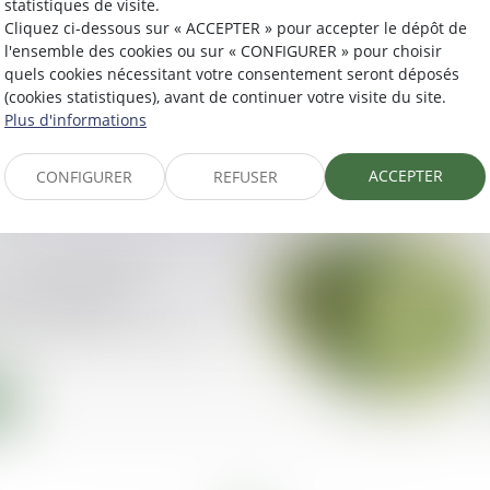
statistiques de visite.
Cliquez ci-dessous sur « ACCEPTER » pour accepter le dépôt de
artie onéreuse de la
l'ensemble des cookies ou sur « CONFIGURER » pour choisir
 droit de surélever
quels cookies nécessitant votre consentement seront déposés
 forcément une somme
(cookies statistiques), avant de continuer votre visite du site.
Plus d'informations
ACCEPTER
CONFIGURER
REFUSER
 qu’un ensemble
 avec parties
à tous les immeubles