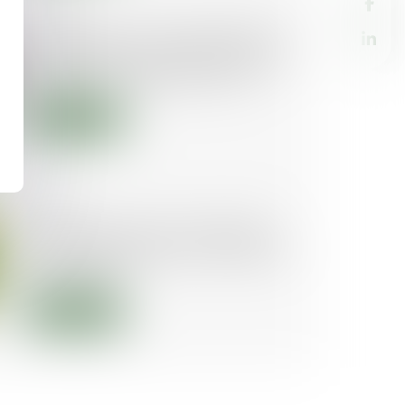
16/07/2020
Le syndicat des copropriétaires a
intérêt à agir en justice pour faire
respecter les décisions d’AG
Lire la suite
18/03/2020
Tri et lutte contre le gaspillage :
nouvelle obligation du syndic de
copropriété
Lire la suite