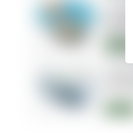
21/07/2020
La contrep
cession du
n’est pas
d’argent
Lire la suite
29/04/2020
Qu’est-ce
immobilier
communes 
?
Lire la suite