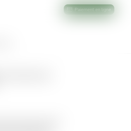
Paiement en ligne
AIRES
lle ordonnance
0 vient à nouveau de modifier
opropriétés pendant cette