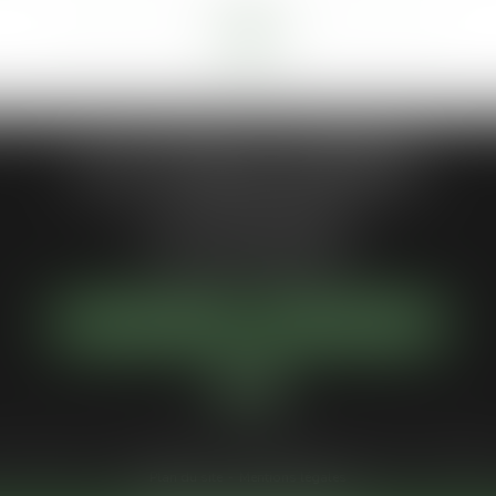
<<
<
1
2
3
4
5
6
7
>
>>
Jean-Philippe MARIANI
1 Place de la république
92300 LEVALLOIS-PERRET
Tél :
01 55 46 50 50
NOUS LOCALISER
NOUS CONTACTER
Votre avocat
Compétences
Actus
Services
Honoraires
Paiement en 
Plan du site
Mentions légales