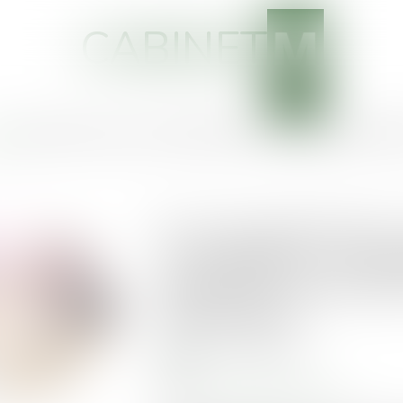
CABINET
EIL
CABINET
VOTRE AVOCAT
COMPÉTENCES
ACTUS
SERVICES
HONOR
Ils ne se parlent plus,
: la médiation, un re
désamorcer les tensio
exploitations
Publié le :
29/04/2025
MARD
Source :
www.pleinchamp.com