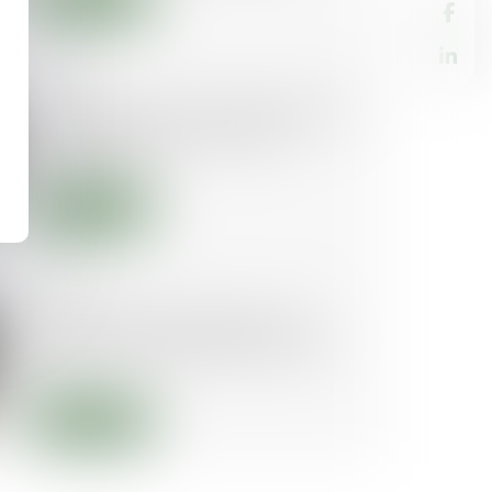
09/04/2025
France Travail : des demandes de
médiation de plus en plus
nombreuses
Lire la suite
18/02/2025
La loi du 8 février 1995 sur la
médiation judiciaire fête ses 30
ans
Lire la suite