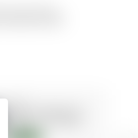
ses pour assurer l’avenir de
out ne se passe pas comme prévu.
, le facteur humain a été mis au
25/04/2025
Rapport et propositions de
réforme du droit français de
l'arbitrage - Actu-Juridique
Lire la suite