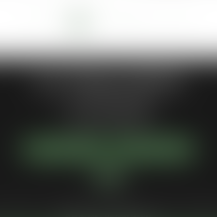
<<
<
1
2
3
4
5
6
7
>
>>
...
Jean-Philippe MARIANI
1 Place de la république
92300 LEVALLOIS-PERRET
Tél :
01 55 46 50 50
NOUS LOCALISER
NOUS CONTACTER
Votre avocat
Compétences
Actus
Services
Honoraires
Paiement en 
Plan du site
Mentions légales