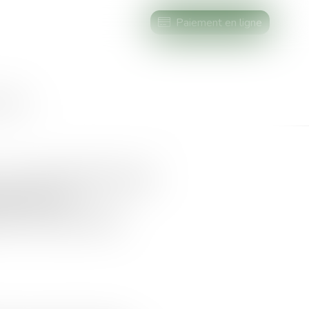
Paiement en ligne
AIRES
 ne s’écoutent plus
mède pour
ns au sein des