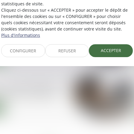
statistiques de visite.
Cliquez ci-dessous sur « ACCEPTER » pour accepter le dépôt de
l'ensemble des cookies ou sur « CONFIGURER » pour choisir
quels cookies nécessitant votre consentement seront déposés
(cookies statistiques), avant de continuer votre visite du site.
bitrale : la Cour de
Plus d'informations
appelle les limites du
ACCEPTER
CONFIGURER
REFUSER
n du rapport d’étape du
tional de la médiation