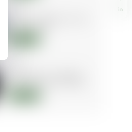
02/12/2021
Urssaf : les médiateurs de plus
en plus sollicités
Lire la suite
21/10/2021
Consommation : la médiation
reste encore trop peu utilisée
Lire la suite