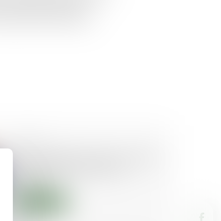
 de professionnels aptes à
es autres mais surtout à les
23/12/2021
Pour les litiges les plus courants,
la conciliation peut être la
solution
Lire la suite