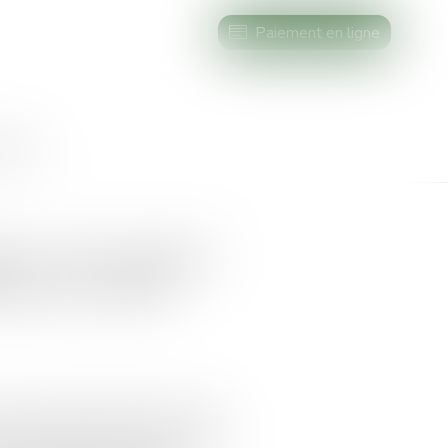
Paiement en ligne
AIRES
aux : des soutiens
lles en conflit
aisé qu’il y paraît et des conflits
 Pour pacifier les relations, il est