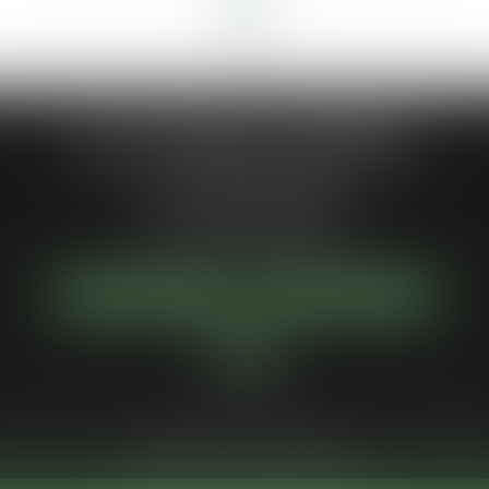
<<
<
3
4
5
6
7
8
9
>
>>
...
...
Jean-Philippe MARIANI
1 Place de la république
92300 LEVALLOIS-PERRET
Tél :
01 55 46 50 50
NOUS LOCALISER
NOUS CONTACTER
Votre avocat
Compétences
Actus
Services
Honoraires
Paiement en 
Plan du site
Mentions légales