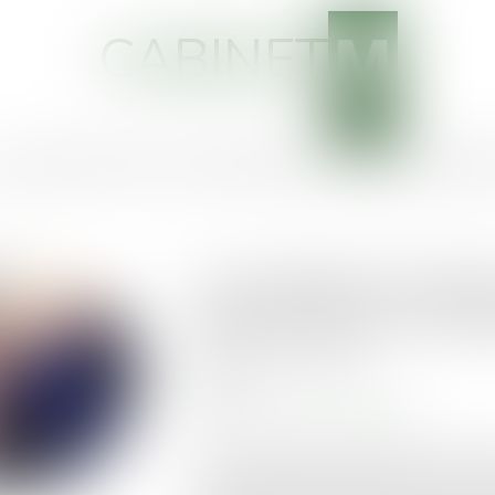
CABINET
EIL
CABINET
VOTRE AVOCAT
COMPÉTENCES
ACTUS
SERVICES
HONOR
Les médiateurs famili
précieux pour les fami
Publié le :
28/10/2021
MARD
Source :
www.actu-juridique.fr
Vivre en famille n’est pas toujours aussi 
surviennent parfois, difficiles à résoudre.