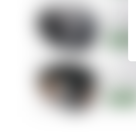
16/12/2021
La médiatio
l’accord tr
Lire la suite
11/11/2021
Tout ce qu’i
mise en d
Lire la suite