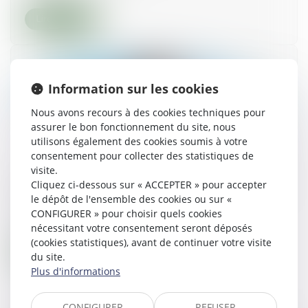
Lire la suite
Information sur les cookies
Nous avons recours à des cookies techniques pour
assurer le bon fonctionnement du site, nous
utilisons également des cookies soumis à votre
consentement pour collecter des statistiques de
visite.
Copropriété : pas de présomption automatique
Cliquez ci-dessous sur « ACCEPTER » pour accepter
sans vice ou défaut établi
le dépôt de l'ensemble des cookies ou sur «
CONFIGURER » pour choisir quels cookies
07/05/2025
nécessitant votre consentement seront déposés
(cookies statistiques), avant de continuer votre visite
Lire la suite
du site.
Plus d'informations
CONFIGURER
REFUSER