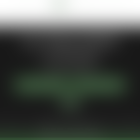
<<
<
1
2
3
4
5
6
7
>
>>
...
Jean-Philippe MARIANI
1 Place de la république
92300 LEVALLOIS-PERRET
Tél :
01 55 46 50 50
NOUS LOCALISER
NOUS CONTACTER
Votre avocat
Compétences
Actus
Services
Honoraires
Paiement en 
Plan du site
Mentions légales