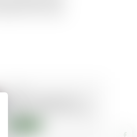
e créance certaine au moins en
e litigieux et au jour où le juge
29/07/2025
Décret du 18 juillet 2025 : une
étape importante dans la
politique nationale de l’amiable
Lire la suite