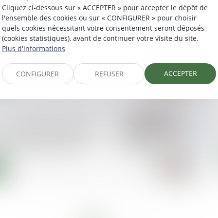
Cliquez ci-dessous sur « ACCEPTER » pour accepter le dépôt de
l'ensemble des cookies ou sur « CONFIGURER » pour choisir
quels cookies nécessitant votre consentement seront déposés
demandes de
(cookies statistiques), avant de continuer votre visite du site.
dans l’Éducation de la
Plus d'informations
arents et enseignants
ACCEPTER
CONFIGURER
REFUSER
syndicat : la liste des
ns que le prêteur peut
u syndic est fixée