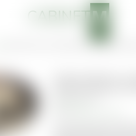
CABINET
EIL
CABINET
VOTRE AVOCAT
COMPÉTENCES
ACTUS
SERVICES
HONOR
Action paulienne : la 
certaine, mais pas for
Publié le :
15/07/2025
Droit immobilier
Source :
www.lemag-juridique.com
L’action paulienne permet à un créancier
acte accompli en fraude de ses droits. P