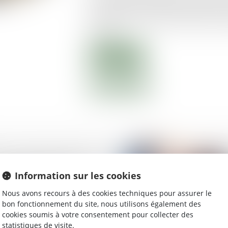
suppose que le demandeur justifie d’un
son principe, à la fois au moment de l’act
statue...
Lire la suite
tte contre la fraude aux
s de performance
Information sur les cookies
e se renforce
Nous avons recours à des cookies techniques pour assurer le
bon fonctionnement du site, nous utilisons également des
cookies soumis à votre consentement pour collecter des
statistiques de visite.