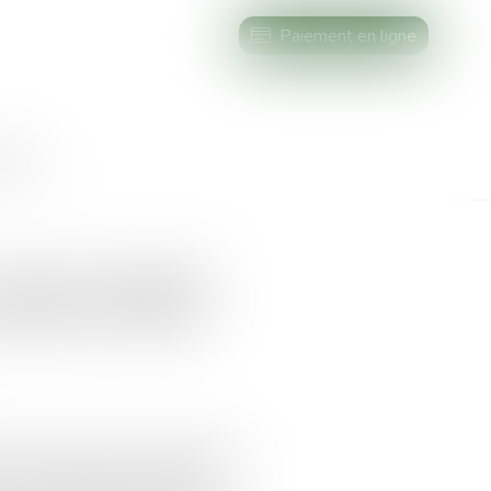
Paiement en ligne
AIRES
créance doit être
cément chiffrée
 de faire déclarer inopposable un
our être valable, cette action