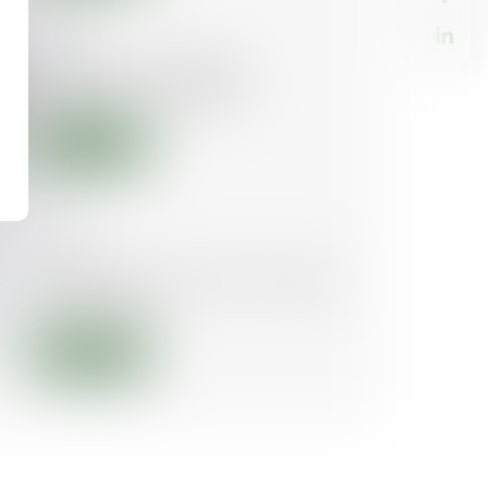
08/07/2025
Renforcer la fiabilité et
l'encadrement du DPE
Lire la suite
01/07/2025
Le Médiateur publie son rapport
annuel 2024
Lire la suite