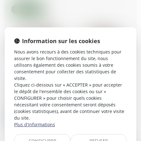
Lire la suite
Information sur les cookies
Nous avons recours à des cookies techniques pour
assurer le bon fonctionnement du site, nous
utilisons également des cookies soumis à votre
consentement pour collecter des statistiques de
visite.
Justice de proximité -Point-justice : des lieux
Cliquez ci-dessous sur « ACCEPTER » pour accepter
d'accès au droit près de chez soi
le dépôt de l'ensemble des cookies ou sur «
CONFIGURER » pour choisir quels cookies
30/09/2021
nécessitant votre consentement seront déposés
(cookies statistiques), avant de continuer votre visite
Lire la suite
du site.
Plus d'informations
CONFIGURER
REFUSER