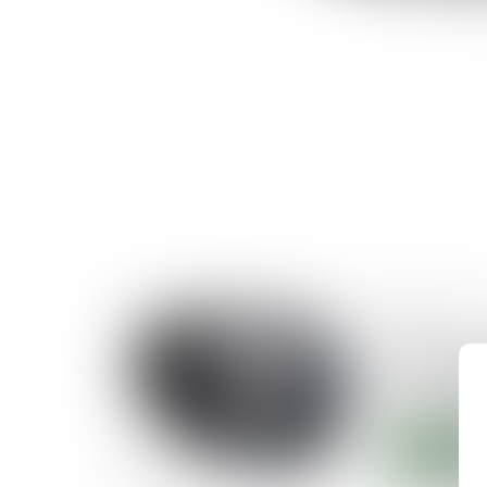
12/11/2019
Publicatio
portant ré
copropriét
Lire la suite