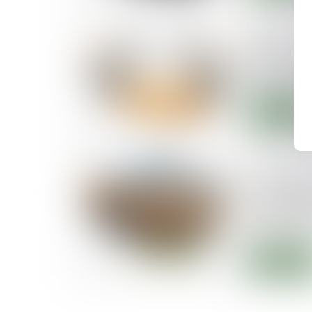
05/09/2019
Participer
générale d
distance
Lire la suite
09/07/2019
Fonctionn
copropriété
dispositio
27 juin 20
Lire la suite