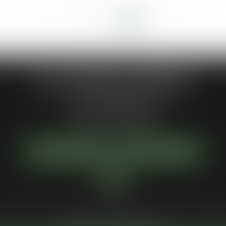
<<
<
15
16
17
18
19
20
21
>
>>
...
Jean-Philippe MARIANI
1 Place de la république
92300 LEVALLOIS-PERRET
Tél :
01 55 46 50 50
NOUS LOCALISER
NOUS CONTACTER
Votre avocat
Compétences
Actus
Services
Honoraires
Paiement en 
Plan du site
Mentions légales