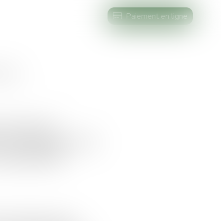
Paiement en ligne
AIRES
x frais de
s communes d’un
opropriété
 ne s’oppose pas à une