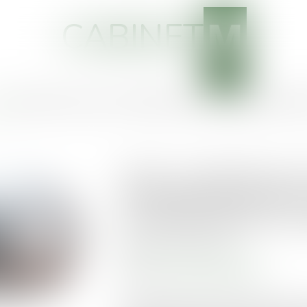
CABINET
EIL
CABINET
VOTRE AVOCAT
COMPÉTENCES
ACTUS
SERVICES
HONOR
CJUE : contribution au
chauffage des partie
immeuble détenu en c
Publié le :
26/12/2019
Droit immobilier
/
Copropriété
Source :
www.juridiconline.com
La CJUE précise que le droit de l’Union