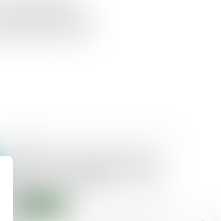
e chaque propriétaire d’un
n copropriété soit tenu de
tant les parties communes...
22/10/2019
Information incomplète de l'état
daté : la responsabilité du syndic
est encore confirmée
Lire la suite