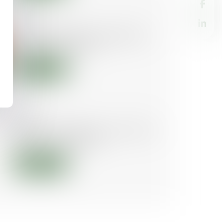
23/07/2019
La copropriété et les règles de
protection incendie
Lire la suite
16/04/2019
Quelles conditions pour créer un
syndicat secondaire
Lire la suite