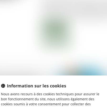
réglementation nationale qui prévoit qu
appartement dans un immeuble détenu e
contribuer aux frais de chauffage alimen
Lire la suite
n de l’ordonnance
forme du droit de la
Information sur les cookies
é des immeubles bâtis
Nous avons recours à des cookies techniques pour assurer le
bon fonctionnement du site, nous utilisons également des
cookies soumis à votre consentement pour collecter des