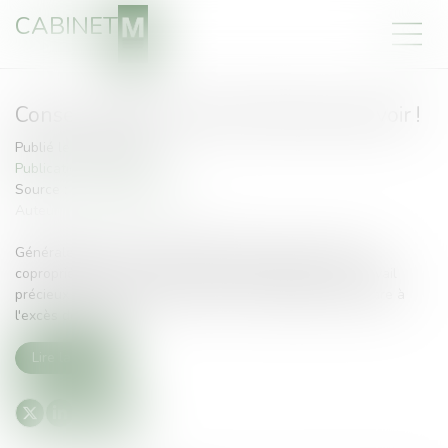
CABINET
Conseil syndical : gare à l'abus de pouvoir !
Publié le :
27/01/2021
Publications du cabinet
Source :
www.legavox.fr
Auteur : Jean-Philippe MARIANI
Généralement, le conseil syndical, trait d'union entre les
copropriétaires et le syndic, réalise bénévolement un travail
précieux dans l'intérêt collectif de la copropriété. Mais gare à
l'excès de pouvoir...
Lire la suite