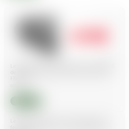
Le rôle de l'AVOCAT-MÉDIATEUR : TRIBUNE
de Maitre MARIANI dans le journal OUEST-
FRANCE
02/02/2021
Lire la suite
Le RGPD empêche-t-il de communiquer la
feuille de présence à un copropriétaire qui la