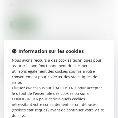
demande ?
28/01/2021
Lire la suite
Qu'est-ce qu'un trouble "ANORMAL" de
voisinage ?
Information sur les cookies
28/01/2021
Nous avons recours à des cookies techniques pour
assurer le bon fonctionnement du site, nous
Lire la suite
utilisons également des cookies soumis à votre
consentement pour collecter des statistiques de
visite.
Cliquez ci-dessous sur « ACCEPTER » pour accepter
le dépôt de l'ensemble des cookies ou sur «
CONFIGURER » pour choisir quels cookies
nécessitant votre consentement seront déposés
(cookies statistiques), avant de continuer votre visite
du site.