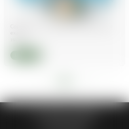
Copropriété : le compteur d'eau est présumé
exact
15/12/2020
Lire la suite
<<
<
...
13
14
15
16
17
18
19
...
>
>>
Jean-Philippe MARIANI
1 Place de la république