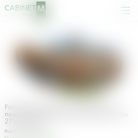
CABINET
Fonctionnement des copropriétés : les
nouvelles dispositions issues du décret du
27 juin 2019
Publié le :
09/07/2019
Droit immobilier
/
Copropriété