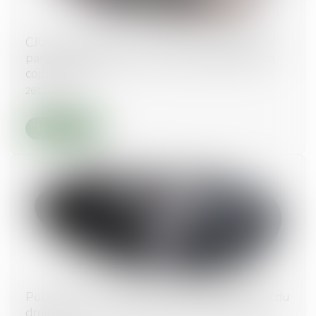
CJUE : contribution aux frais de chauffage des
parties communes d’un immeuble détenu en
copropriété
26/12/2019
Lire la suite
Publication de l’ordonnance portant réforme du
droit de la copropriété des immeubles bâtis