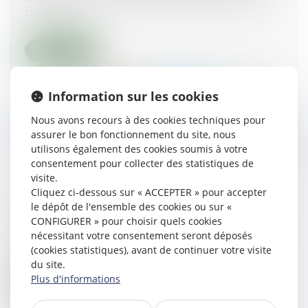
12/11/2019
Lire la suite
Information sur les cookies
Nous avons recours à des cookies techniques pour
assurer le bon fonctionnement du site, nous
utilisons également des cookies soumis à votre
consentement pour collecter des statistiques de
visite.
Cliquez ci-dessous sur « ACCEPTER » pour accepter
le dépôt de l'ensemble des cookies ou sur «
Information incomplète de l'état daté : la
CONFIGURER » pour choisir quels cookies
responsabilité du syndic est encore confirmée
nécessitant votre consentement seront déposés
22/10/2019
(cookies statistiques), avant de continuer votre visite
du site.
Plus d'informations
Lire la suite