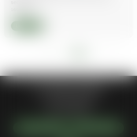
secondaire
16/04/2019
Lire la suite
<<
<
...
15
16
17
18
19
20
21
>
>>
Jean-Philippe MARIANI
1 Place de la république
92300 LEVALLOIS-PERRET
Tél :
01 55 46 50 50
NOUS LOCALISER
NOUS CONTACTER