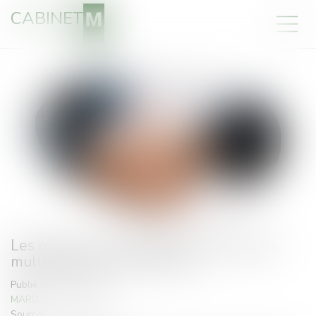
CABINET
Les recours à la médiation d'entreprises
multipliés par cinq en 2020
Publié le :
11/03/2021
MARD
Source :
www.lefigaro.fr