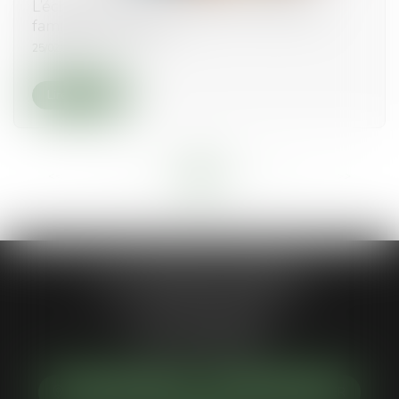
L’échec relatif de la tentative de médiation
familiale obligatoire
25/02/2021
Lire la suite
<<
<
...
11
12
13
14
15
16
17
...
>
>>
Jean-Philippe MARIANI
1 Place de la république
92300 LEVALLOIS-PERRET
Tél :
01 55 46 50 50
NOUS LOCALISER
NOUS CONTACTER