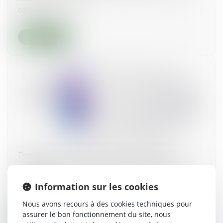
08/04/2021
Lire la suite
Promotion et encadrement des MARD :
publication du rapport de la cour d’appel de
Paris
Information sur les cookies
01/04/2021
Nous avons recours à des cookies techniques pour
assurer le bon fonctionnement du site, nous
Lire la suite