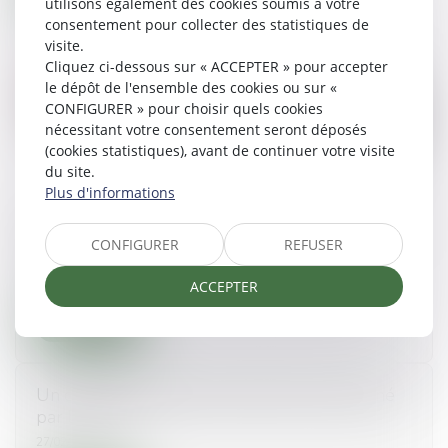
utilisons également des cookies soumis à votre
consentement pour collecter des statistiques de
visite.
Cliquez ci-dessous sur « ACCEPTER » pour accepter
le dépôt de l'ensemble des cookies ou sur «
CONFIGURER » pour choisir quels cookies
nécessitant votre consentement seront déposés
(cookies statistiques), avant de continuer votre visite
du site.
Plus d'informations
Abritel attaquée en justice pour des dizaines de
CONFIGURER
REFUSER
fausses annonces
23/03/2021
ACCEPTER
Lire la suite
Un conseiller syndical lourdement condamné
par la Justice
27/02/2021