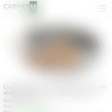
CABINET
Copropriété et mise en demeure : précision
obligatoire des provisions réclamées
Publié le :
30/12/2024
Droit immobilier
/
Copropriété
Source :
www.lemag-juridique.com