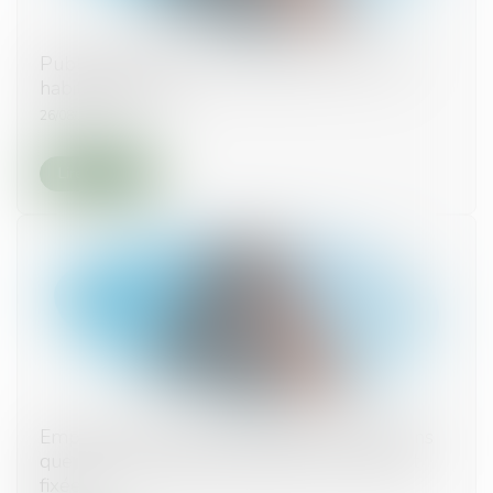
Publication du décret d'application de la loi
habitat dégradé
26/08/2025
Lire la suite
Emprunt du syndicat : la liste des informations
que le prêteur peut demander au syndic est
fixée