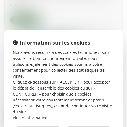
02/07/2025
Lire la suite
Information sur les cookies
Nous avons recours à des cookies techniques pour
assurer le bon fonctionnement du site, nous
utilisons également des cookies soumis à votre
consentement pour collecter des statistiques de
visite.
Cliquez ci-dessous sur « ACCEPTER » pour accepter
Copropriété : pas de présomption automatique
le dépôt de l'ensemble des cookies ou sur «
sans vice ou défaut établi
CONFIGURER » pour choisir quels cookies
nécessitant votre consentement seront déposés
07/05/2025
(cookies statistiques), avant de continuer votre visite
du site.
Lire la suite
Plus d'informations