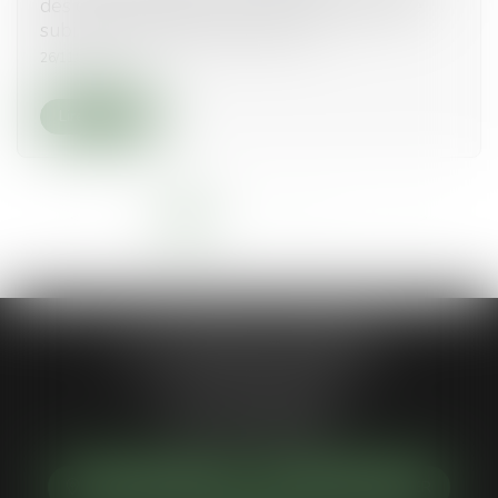
des copropriétaires concernant un préjudice
subi par seulement certains lots
26/11/2024
Lire la suite
<<
<
1
2
3
4
5
6
7
>
>>
Jean-Philippe MARIANI
1 Place de la république
92300 LEVALLOIS-PERRET
Tél :
01 55 46 50 50
NOUS LOCALISER
NOUS CONTACTER