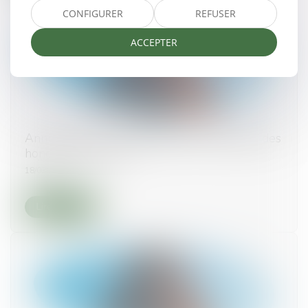
CONFIGURER
REFUSER
ACCEPTER
Annulation du mandat du syndic : restitution des
honoraires perçus !
18/03/2025
Lire la suite