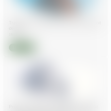
Travaux en copropriété : quelle assemblée doit
décider ?
18/02/2025
Lire la suite
Précision concernant le droit d’agir du syndicat