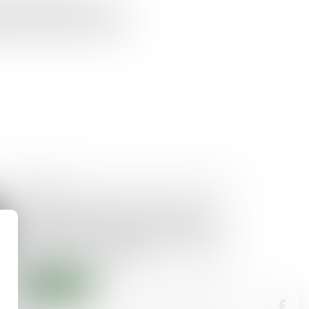
éforme technique : il s’agit
umain au cœur de la Cité...
09/09/2025
Un décret porteur d’une vision
ambitieuse de la justice : le texte
qui vise à encourager le recours
aux MARD décrypté
Lire la suite