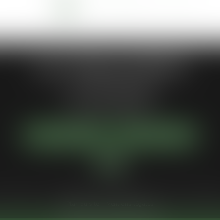
<<
<
1
2
3
4
5
6
7
>
>>
...
Jean-Philippe MARIANI
1 Place de la république
92300 LEVALLOIS-PERRET
Tél :
01 55 46 50 50
NOUS LOCALISER
NOUS CONTACTER
Votre avocat
Compétences
Actus
Services
Honoraires
Paiement en 
Plan du site
Mentions légales