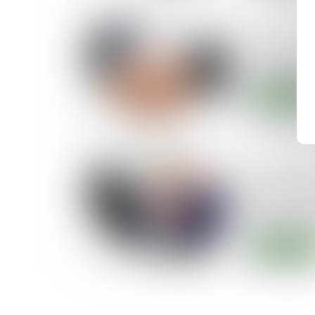
02/09/2025
À quoi ser
européen 
Lire la suite
22/07/2025
Bond des 
médiation 
part des p
Lire la suite