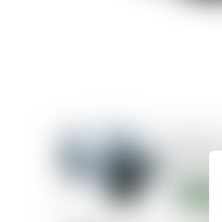
23/09/2025
Médiation d
hausse de
2024
Lire la suite