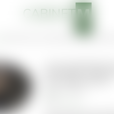
CABINET
EIL
CABINET
VOTRE AVOCAT
COMPÉTENCES
ACTUS
SERVICES
HONOR
Loi de simplification d
économique : renforce
avec l’administration
Publié le :
02/06/2026
MARD
Source :
www.weka.fr
La loi n° 2026-403 du 26 mai 2026 de s