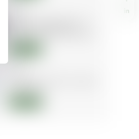
29/07/2025
Décret du 18 juillet 2025 : une
étape importante dans la
politique nationale de l’amiable
Lire la suite
01/07/2025
Le Médiateur publie son rapport
annuel 2024
Lire la suite