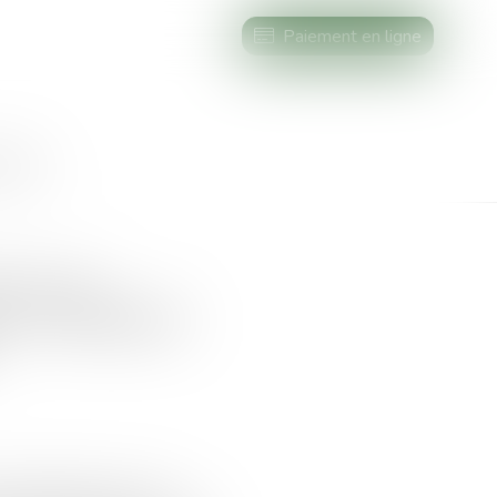
Paiement en ligne
AIRES
e la vie
r la médiation
implification de la vie