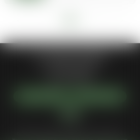
<<
<
...
3
4
5
6
7
8
9
...
>
>>
Jean-Philippe MARIANI
1 Place de la république
92300 LEVALLOIS-PERRET
Tél :
01 55 46 50 50
NOUS LOCALISER
NOUS CONTACTER
Cabinet
Votre avocat
Compétences
Actus
Services
Honoraires
Paiement en ligne
Plan du site
Mentions légales