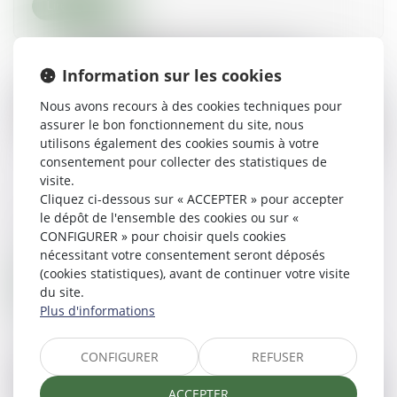
Lire la suite
Information sur les cookies
Nous avons recours à des cookies techniques pour
assurer le bon fonctionnement du site, nous
utilisons également des cookies soumis à votre
consentement pour collecter des statistiques de
visite.
Cliquez ci-dessous sur « ACCEPTER » pour accepter
La médiation et l’exécution de l’accord trouvé
le dépôt de l'ensemble des cookies ou sur «
CONFIGURER » pour choisir quels cookies
16/12/2021
nécessitant votre consentement seront déposés
(cookies statistiques), avant de continuer votre visite
Lire la suite
du site.
Plus d'informations
CONFIGURER
REFUSER
ACCEPTER