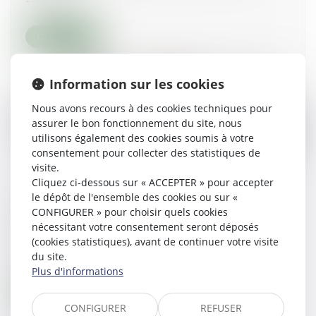
Lire la suite
Information sur les cookies
Nous avons recours à des cookies techniques pour
assurer le bon fonctionnement du site, nous
utilisons également des cookies soumis à votre
consentement pour collecter des statistiques de
visite.
Cliquez ci-dessous sur « ACCEPTER » pour accepter
le dépôt de l'ensemble des cookies ou sur «
Bond des demandes de médiation dans
CONFIGURER » pour choisir quels cookies
l’Éducation de la part des parents et
nécessitant votre consentement seront déposés
enseignants
(cookies statistiques), avant de continuer votre visite
22/07/2025
du site.
Plus d'informations
Lire la suite
CONFIGURER
REFUSER