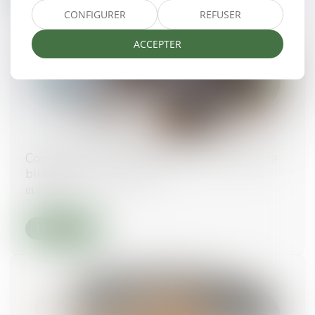
CONFIGURER
REFUSER
ACCEPTER
Copropriété : une mise en demeure imprécise
bloque le recouvrement
01/07/2026
Lire la suite