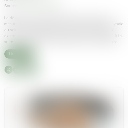
Source :
www.lemag-juridique.com
La désignation d'un administrateur provisoire constitue une
mesure exceptionnelle destinée à remédier à l'absence de syndic
au sein d'une copropriété. Encore faut-il que cette situation
existe toujours lorsque le juge rend sa décision. En l'espèce, à la
suite de la démission d'un syndic bénévole, une copropriétaire ...
Lire la suite