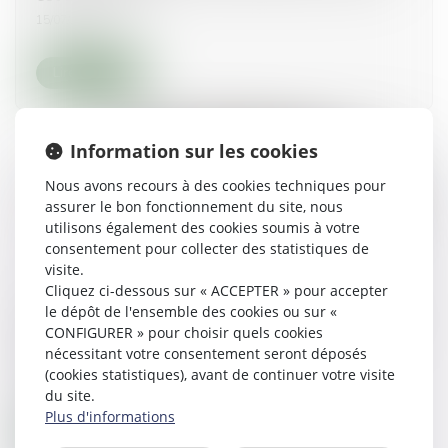
15/07/2026
Lire la suite
Information sur les cookies
Nous avons recours à des cookies techniques pour
assurer le bon fonctionnement du site, nous
utilisons également des cookies soumis à votre
consentement pour collecter des statistiques de
visite.
Cliquez ci-dessous sur « ACCEPTER » pour accepter
Charges de copropriété : une mise en demeure
le dépôt de l'ensemble des cookies ou sur «
imprécise ne permet pas d'obtenir l'exigibilité
CONFIGURER » pour choisir quels cookies
anticipée des sommes dues
nécessitant votre consentement seront déposés
(cookies statistiques), avant de continuer votre visite
07/07/2026
du site.
Plus d'informations
Lire la suite