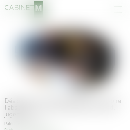
CABINET
Désignation d'un administrateur provisoire
l'absence de syndic s'apprécie au jour du
jugement
Publié le :
29/07/2026
Droit immobilier
/
Copropriété