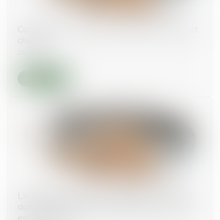
Copropriété : mandat du syndicat secondaire et
charges
21/07/2026
Lire la suite
L’AG de copropriété convoquée par un syndic
dont le mandat a été rétroactivement annulé
est annulable