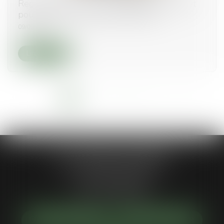
Registre national des copropriétés : un décret
pour préciser les données à déclarer
09/09/2025
Lire la suite
<<
<
1
2
3
4
5
6
7
>
>>
Jean-Philippe MARIANI
1 Place de la république
92300 LEVALLOIS-PERRET
Tél :
01 55 46 50 50
NOUS LOCALISER
NOUS CONTACTER