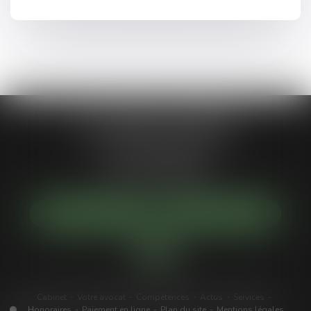
Jean-Philippe MARIANI
1 Place de la république
92300 LEVALLOIS-PERRET
Tél :
01 55 46 50 50
NOUS LOCALISER
NOUS CONTACTER
Cabinet
Votre avocat
Compétences
Actus
Services
Honoraires
Paiement en ligne
Plan du site
Mentions légales